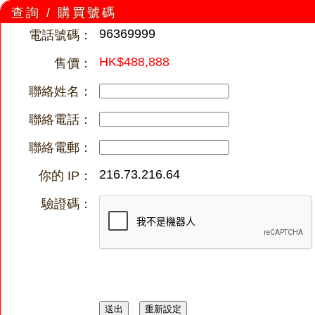
查詢 / 購買號碼
96369999
電話號碼：
HK$488,888
售價：
聯絡姓名：
聯絡電話：
聯絡電郵：
216.73.216.64
你的 IP：
驗證碼：