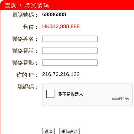
查詢 / 購買號碼
68886888
電話號碼：
HK$12,888,888
售價：
聯絡姓名：
聯絡電話：
聯絡電郵：
216.73.216.122
你的 IP：
驗證碼：