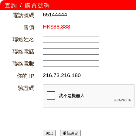
查詢 / 購買號碼
65144444
電話號碼：
HK$88,888
售價：
聯絡姓名：
聯絡電話：
聯絡電郵：
216.73.216.180
你的 IP：
驗證碼：