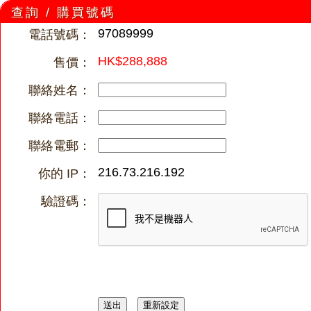
查詢 / 購買號碼
97089999
電話號碼：
HK$288,888
售價：
聯絡姓名：
聯絡電話：
聯絡電郵：
216.73.216.192
你的 IP：
驗證碼：