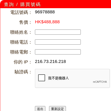
查詢 / 購買號碼
96978888
電話號碼：
HK$488,888
售價：
聯絡姓名：
聯絡電話：
聯絡電郵：
216.73.216.218
你的 IP：
驗證碼：