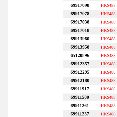
69917098
HK$488
69917078
HK$488
69917038
HK$488
69917018
HK$488
69913960
HK$488
69913958
HK$488
65120896
HK$488
69912357
HK$488
69912295
HK$488
69912180
HK$488
69911917
HK$488
69911580
HK$488
69911261
HK$488
69911237
HK$488