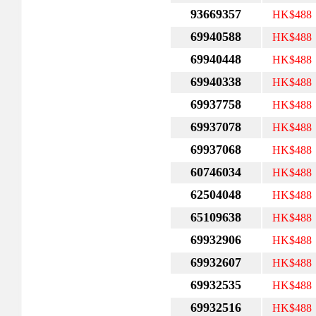
93669357
HK$488
69940588
HK$488
69940448
HK$488
69940338
HK$488
69937758
HK$488
69937078
HK$488
69937068
HK$488
60746034
HK$488
62504048
HK$488
65109638
HK$488
69932906
HK$488
69932607
HK$488
69932535
HK$488
69932516
HK$488