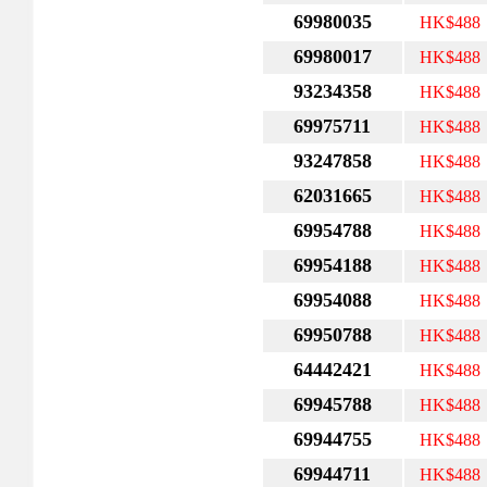
69980035
HK$488
69980017
HK$488
93234358
HK$488
69975711
HK$488
93247858
HK$488
62031665
HK$488
69954788
HK$488
69954188
HK$488
69954088
HK$488
69950788
HK$488
64442421
HK$488
69945788
HK$488
69944755
HK$488
69944711
HK$488