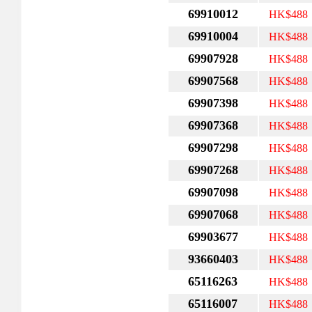
69910012
HK$488
69910004
HK$488
69907928
HK$488
69907568
HK$488
69907398
HK$488
69907368
HK$488
69907298
HK$488
69907268
HK$488
69907098
HK$488
69907068
HK$488
69903677
HK$488
93660403
HK$488
65116263
HK$488
65116007
HK$488