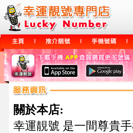
關於本店:
幸運靚號 是一間尊貴手