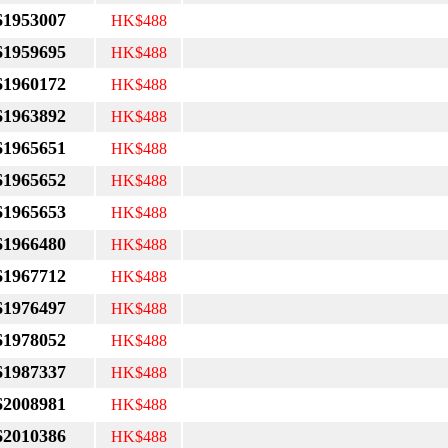
61953007
HK$488
61959695
HK$488
61960172
HK$488
61963892
HK$488
61965651
HK$488
61965652
HK$488
61965653
HK$488
61966480
HK$488
61967712
HK$488
61976497
HK$488
61978052
HK$488
61987337
HK$488
62008981
HK$488
62010386
HK$488