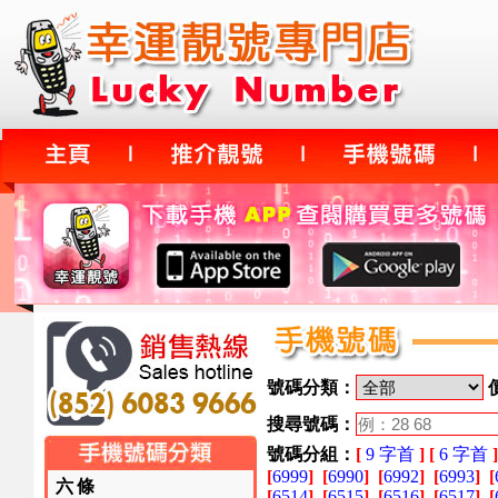
號碼分類：
搜尋號碼：
號碼分組：
[
9 字首
]
[
6 字首
]
[
6999
]
[
6990
]
[
6992
]
[
6993
]
[
六條
[
6514
]
[
6515
]
[
6516
]
[
6517
]
[