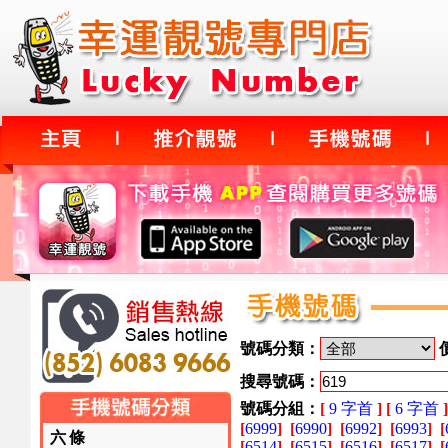
號碼分類：
搜尋號碼：
號碼分組：
[
9 字首
]
[
6 字首
]
[
6999
]
[
6990
]
[
6992
]
[
6993
]
[
六條
[
6514
]
[
6515
]
[
6516
]
[
6517
]
[