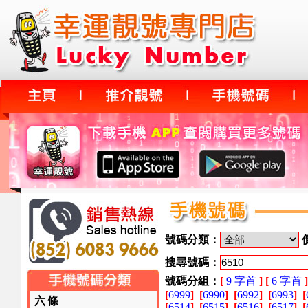
號碼分類：
搜尋號碼：
號碼分組：
[
9 字首
]
[
6 字首
]
[
6999
]
[
6990
]
[
6992
]
[
6993
]
[
六條
[
6514
]
[
6515
]
[
6516
]
[
6517
]
[