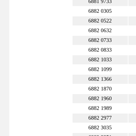
6881 9733
6882 0305
6882 0522
6882 0632
6882 0733
6882 0833
6882 1033
6882 1099
6882 1366
6882 1870
6882 1960
6882 1989
6882 2977
6882 3035