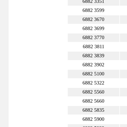
6882 3351
6882 3599
6882 3670
6882 3699
6882 3770
6882 3811
6882 3839
6882 3902
6882 5100
6882 5322
6882 5560
6882 5660
6882 5835
6882 5900