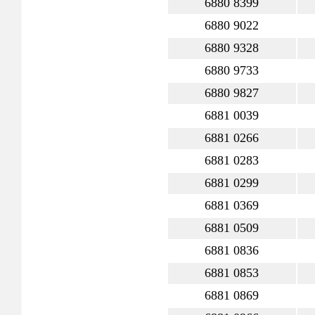
6880 8399
6880 9022
6880 9328
6880 9733
6880 9827
6881 0039
6881 0266
6881 0283
6881 0299
6881 0369
6881 0509
6881 0836
6881 0853
6881 0869