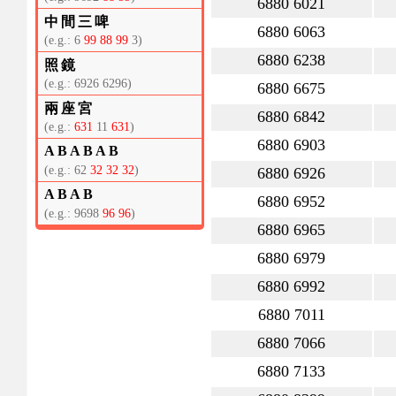
6880 6021
中間三啤
6880 6063
(e.g.: 6
99 88 99
3)
6880 6238
照鏡
(e.g.: 6926 6296)
6880 6675
兩座宮
6880 6842
(e.g.:
631
11
631
)
6880 6903
ABABAB
(e.g.: 62
32 32 32
)
6880 6926
ABAB
6880 6952
(e.g.: 9698
96 96
)
6880 6965
6880 6979
6880 6992
6880 7011
6880 7066
6880 7133