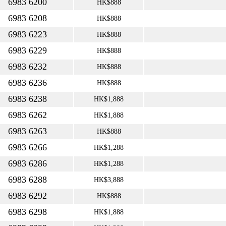
6983 6200
HK$888
6983 6208
HK$888
6983 6223
HK$888
6983 6229
HK$888
6983 6232
HK$888
6983 6236
HK$888
6983 6238
HK$1,888
6983 6262
HK$1,888
6983 6263
HK$888
6983 6266
HK$1,288
6983 6286
HK$1,288
6983 6288
HK$3,888
6983 6292
HK$888
6983 6298
HK$1,888