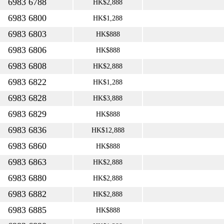
6983 6788
HK$2,888
6983 6800
HK$1,288
6983 6803
HK$888
6983 6806
HK$888
6983 6808
HK$2,888
6983 6822
HK$1,288
6983 6828
HK$3,888
6983 6829
HK$888
6983 6836
HK$12,888
6983 6860
HK$888
6983 6863
HK$2,888
6983 6880
HK$2,888
6983 6882
HK$2,888
6983 6885
HK$888