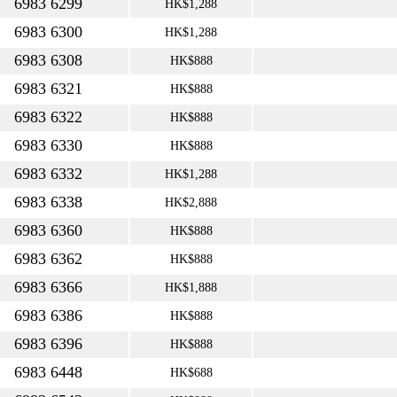
6983 6299
HK$1,288
6983 6300
HK$1,288
6983 6308
HK$888
6983 6321
HK$888
6983 6322
HK$888
6983 6330
HK$888
6983 6332
HK$1,288
6983 6338
HK$2,888
6983 6360
HK$888
6983 6362
HK$888
6983 6366
HK$1,888
6983 6386
HK$888
6983 6396
HK$888
6983 6448
HK$688