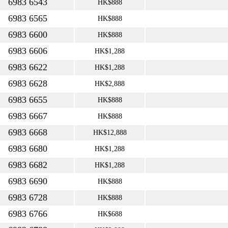
6983 6543
HK$888
6983 6565
HK$888
6983 6600
HK$888
6983 6606
HK$1,288
6983 6622
HK$1,288
6983 6628
HK$2,888
6983 6655
HK$888
6983 6667
HK$888
6983 6668
HK$12,888
6983 6680
HK$1,288
6983 6682
HK$1,288
6983 6690
HK$888
6983 6728
HK$888
6983 6766
HK$688