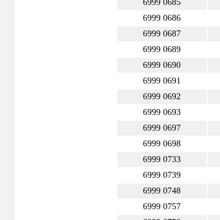
6999 0685
6999 0686
6999 0687
6999 0689
6999 0690
6999 0691
6999 0692
6999 0693
6999 0697
6999 0698
6999 0733
6999 0739
6999 0748
6999 0757