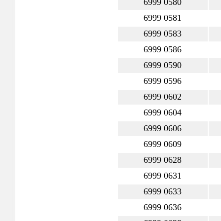
6999 0580
6999 0581
6999 0583
6999 0586
6999 0590
6999 0596
6999 0602
6999 0604
6999 0606
6999 0609
6999 0628
6999 0631
6999 0633
6999 0636