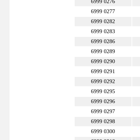
6999 0276
6999 0277
6999 0282
6999 0283
6999 0286
6999 0289
6999 0290
6999 0291
6999 0292
6999 0295
6999 0296
6999 0297
6999 0298
6999 0300