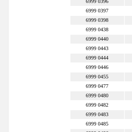
6999 0396
6999 0397
6999 0398
6999 0438
6999 0440
6999 0443
6999 0444
6999 0446
6999 0455
6999 0477
6999 0480
6999 0482
6999 0483
6999 0485