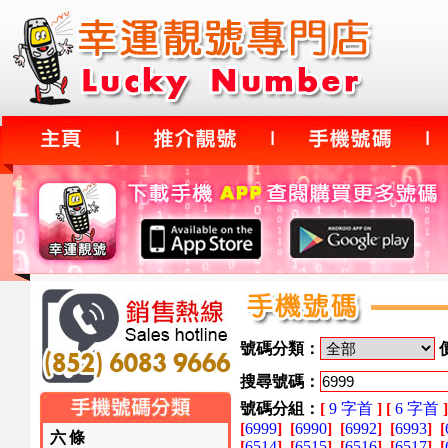
號碼分類：
搜尋號碼：
號碼分組：
[
9 字首
]
[
6 字首
]
[
6999
]
[
6990
]
[
6992
]
[
6993
]
[
六條
[
6514
]
[
6515
]
[
6516
]
[
6517
]
[