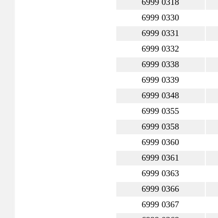
6999 0318
6999 0330
6999 0331
6999 0332
6999 0338
6999 0339
6999 0348
6999 0355
6999 0358
6999 0360
6999 0361
6999 0363
6999 0366
6999 0367